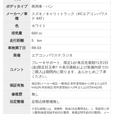
ボディタイプ
商用車・バン
メーカー／車
スズキ／キャリィトラック（KCエアコンパワス
種
テ 4AT）
色
ホワイト
排気量
660 cc
走行距離
5 km
車検満了日
R8.03
装備
エアコン,パワステ,ラジオ
ブレーキサポート、限定1台!来店先着順!!1月2日
(金)限定目玉車!! ※表示価格および装備内容での
コメント
ご購入は期間内に限ります。あらかじめご了承
ください。
保証有(メーカー保証 一般保証:初年度登録から3年または6万
保証有無
km以内 特別保証:初年度登録から5年または10万km以内)
修復歴
無し
法定整備
定期点検整備無し
※支払総額には、保険料、税金(法定費用含む。)、登録等に伴
う費用(検査登録手続代行費用、車庫証明手続代行費用)、メー