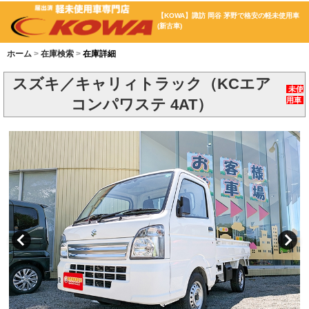
【KOWA】諏訪 岡谷 茅野で格安の軽未使用車
(新古車)
ホーム
在庫検索
在庫詳細
スズキ／キャリィトラック（KCエア
未使
コンパワステ 4AT）
用車