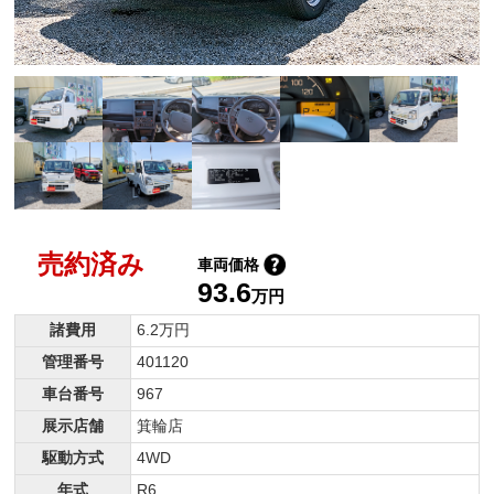
売約済み
車両価格
93.6
万円
諸費用
6.2万円
管理番号
401120
車台番号
967
展示店舗
箕輪店
駆動方式
4WD
年式
R6