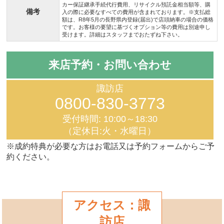
カー保証継承手続代行費用、リサイクル預託金相当額等、購
備考
入の際に必要なすべての費用が含まれております。※支払総
額は、R8年5月の長野県内登録(届出)で店頭納車の場合の価格
です。お客様の要望に基づくオプション等の費用は別途申し
受けます。詳細はスタッフまでおたずね下さい。
来店予約・お問い合わせ
諏訪店
0800-830-3773
受付時間: 10:00～18:30
（定休日:火・水曜日）
※成約特典が必要な方はお電話又は予約フォームからご予
約ください。
アクセス：諏
訪店