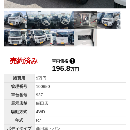
売約済み
車両価格
195.8
万円
諸費用
9万円
管理番号
100650
車台番号
937
展示店舗
飯田店
駆動方式
4WD
年式
R7
ボディタイプ
商用車・バン