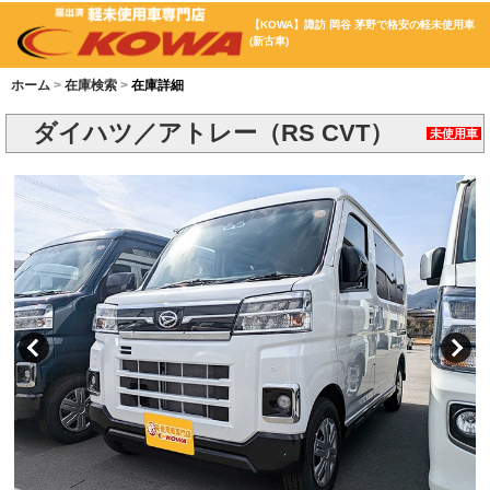
【KOWA】諏訪 岡谷 茅野で格安の軽未使用車
(新古車)
ホーム
在庫検索
在庫詳細
ダイハツ／アトレー（RS CVT）
未使用車