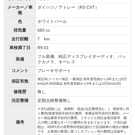
メーカー／車
ダイハツ／アトレー（RS CVT）
種
色
ホワイトパール
排気量
660 cc
走行距離
7 km
車検満了日
R9.01
フル装備、純正ディスプレイオーディオ、バッ
装備
クカメラ、キーレス
コメント
ブレーキサポート
保証有(メーカー保証 一般保証:初年度登録から3年または6万
保証有無
km以内 特別保証:初年度登録から5年または10万km以内)
修復歴
無し
法定整備
定期点検整備無し
※支払総額には、保険料、税金(法定費用含む。)、登録等に伴
う費用(検査登録手続代行費用、車庫証明手続代行費用)、メー
カー保証継承手続代行費用、リサイクル預託金相当額等、購
備考
入の際に必要なすべての費用が含まれております。※支払総
額は、R8年5月の長野県内登録(届出)で店頭納車の場合の価格
です。お客様の要望に基づくオプション等の費用は別途申し