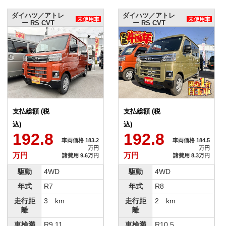
ダイハツ／アトレ
ダイハツ／アトレ
未使用車
未使用車
ー RS CVT
ー RS CVT
支払総額 (税
支払総額 (税
込)
込)
192.8
192.8
車両価格 183.2
車両価格 184.5
万円
万円
万円
万円
諸費用 9.6万円
諸費用 8.3万円
駆動
4WD
駆動
4WD
年式
R7
年式
R8
走行距
3 km
走行距
2 km
離
離
車検満
R9.11
車検満
R10.5