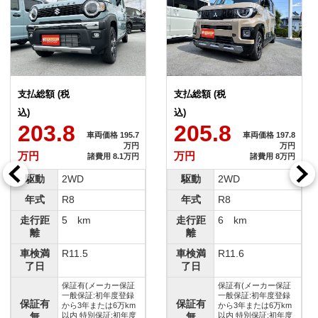
支払総額 (税
支払総額 (税
込)
込)
205.8
207.8
車両価格 197.8
車両価格 200.4
万円
万円
万円
万円
諸費用 8万円
諸費用 7.4万円
駆動
2WD
駆動
4WD
年式
R8
年式
R7
走行距
6 km
走行距
5 km
離
離
車検満
R11.6
車検満
R10.04
了日
了日
保証有(メーカー保証
保証有(メーカー保証
一般保証:初年度登録
一般保証:初年度登録
保証有
保証有
から3年または6万km
から3年または6万km
無
以内 特別保証:初年度
無
以内 特別保証:初年度