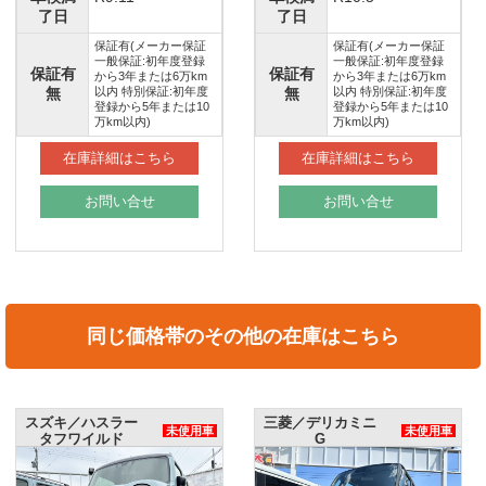
了日
了日
保証有(メーカー保証
保証有(メーカー保証
一般保証:初年度登録
一般保証:初年度登録
保証有
保証有
から3年または6万km
から3年または6万km
無
以内 特別保証:初年度
無
以内 特別保証:初年度
登録から5年または10
登録から5年または10
万km以内)
万km以内)
在庫詳細はこちら
在庫詳細はこちら
お問い合せ
お問い合せ
同じ価格帯のその他の在庫はこちら
三菱／デリカミニ
スズキ／ハスラー
未使用車
未使用車
G
ハイブリッドX