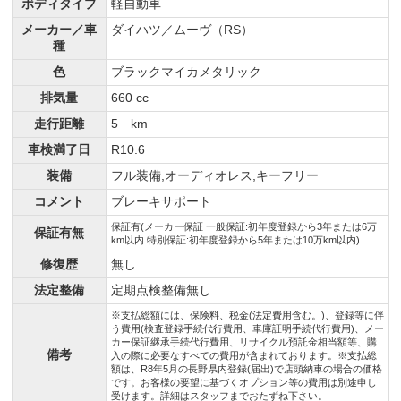
ボディタイプ
軽自動車
メーカー／車
ダイハツ／ムーヴ（RS）
種
色
ブラックマイカメタリック
排気量
660 cc
走行距離
5 km
車検満了日
R10.6
装備
フル装備,オーディオレス,キーフリー
コメント
ブレーキサポート
保証有(メーカー保証 一般保証:初年度登録から3年または6万
保証有無
km以内 特別保証:初年度登録から5年または10万km以内)
修復歴
無し
法定整備
定期点検整備無し
※支払総額には、保険料、税金(法定費用含む。)、登録等に伴
う費用(検査登録手続代行費用、車庫証明手続代行費用)、メー
カー保証継承手続代行費用、リサイクル預託金相当額等、購
備考
入の際に必要なすべての費用が含まれております。※支払総
額は、R8年5月の長野県内登録(届出)で店頭納車の場合の価格
です。お客様の要望に基づくオプション等の費用は別途申し
受けます。詳細はスタッフまでおたずね下さい。