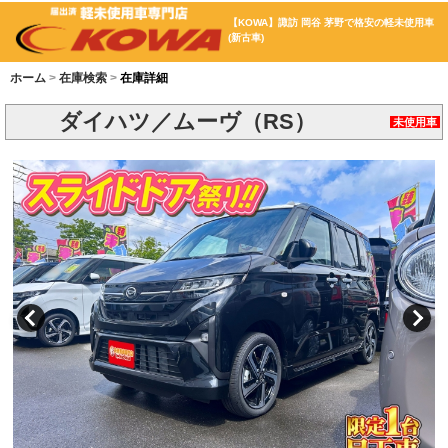
【KOWA】諏訪 岡谷 茅野で格安の軽未使用車
(新古車)
ホーム
在庫検索
在庫詳細
ダイハツ／ムーヴ（RS）
未使用車