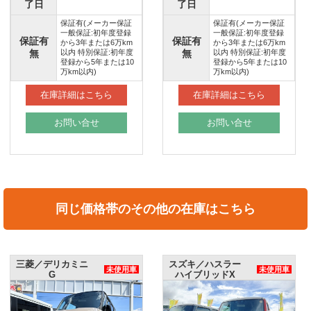
了日
了日
保証有(メーカー保証
保証有(メーカー保証
一般保証:初年度登録
一般保証:初年度登録
保証有
保証有
から3年または6万km
から3年または6万km
無
以内 特別保証:初年度
無
以内 特別保証:初年度
登録から5年または10
登録から5年または10
万km以内)
万km以内)
在庫詳細はこちら
在庫詳細はこちら
お問い合せ
お問い合せ
同じ価格帯のその他の在庫はこちら
三菱／デリカミニ
スズキ／ハスラー
未使用車
未使用車
G
ハイブリッドX