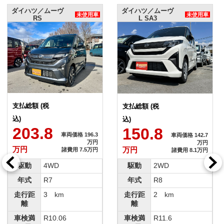
ダイハツ／ムーヴ
ダイハツ／ムーヴ
未使用車
未使用車
RS
L SA3
支払総額 (税
支払総額 (税
込)
込)
203.8
150.8
車両価格 196.3
車両価格 142.7
万円
万円
万円
万円
諸費用 7.5万円
諸費用 8.1万円
駆動
4WD
駆動
2WD
年式
R7
年式
R8
走行距
3 km
走行距
2 km
離
離
車検満
R10.06
車検満
R11.6