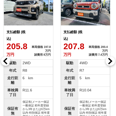
支払総額 (税
支払総額 (税
込)
込)
205.8
207.8
車両価格 197.8
車両価格 200.4
万円
万円
万円
万円
諸費用 8万円
諸費用 7.4万円
駆動
2WD
駆動
4WD
年式
R8
年式
R7
走行距
6 km
走行距
5 km
離
離
車検満
R11.6
車検満
R10.04
了日
了日
保証有(メーカー保証
保証有(メーカー保証
一般保証:初年度登録
一般保証:初年度登録
保証有
保証有
から3年または6万km
から3年または6万km
無
以内 特別保証:初年度
無
以内 特別保証:初年度