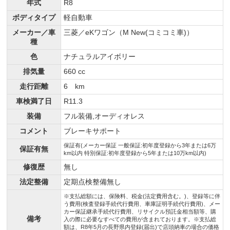
年式
R8
ボディタイプ
軽自動車
メーカー／車
三菱／eKワゴン（M New(コミコミ車)）
種
色
ナチュラルアイボリー
排気量
660 cc
走行距離
6 km
車検満了日
R11.3
装備
フル装備,オーディオレス
コメント
ブレーキサポート
保証有(メーカー保証 一般保証:初年度登録から3年または6万
保証有無
km以内 特別保証:初年度登録から5年または10万km以内)
修復歴
無し
法定整備
定期点検整備無し
※支払総額には、保険料、税金(法定費用含む。)、登録等に伴
う費用(検査登録手続代行費用、車庫証明手続代行費用)、メー
カー保証継承手続代行費用、リサイクル預託金相当額等、購
備考
入の際に必要なすべての費用が含まれております。※支払総
額は、R8年5月の長野県内登録(届出)で店頭納車の場合の価格