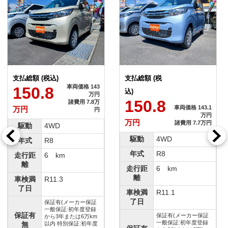
支払総額 (税込)
支払総額 (税
車両価格 143
150.8
込)
万円
150.8
諸費用 7.8万
車両価格 143.1
万円
円
万円
万円
諸費用 7.7万円
駆動
4WD
駆動
4WD
年式
R8
年式
R8
走行距
6 km
離
走行距
6 km
離
車検満
R11.3
了日
車検満
R11.1
了日
保証有(メーカー保証
一般保証:初年度登録
保証有
保証有(メーカー保証
から3年または6万km
一般保証:初年度登録
無
以内 特別保証:初年度