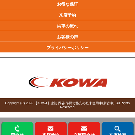
お得な保証
来店予約
納車の流れ
お客様の声
プライバシーポリシー
Copyright (C)
2026
【KOWA】諏訪 岡谷 茅野で格安の軽未使用車(新古車)
. All Rights
Reserved.