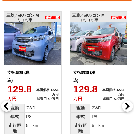
三菱／eKワゴン M
三菱／eKワゴン M
未使用車
未使用車
コミコミ車
New(コミコミ車)
支払総額 (税
支払総額 (税
込)
込)
129.8
129.8
車両価格 122.1
車両価格 122.1
万円
万円
万円
万円
諸費用 7.7万円
諸費用 7.7万円
駆動
2WD
駆動
2WD
年式
R8
年式
R8
走行距
6 km
走行距
6 km
離
離