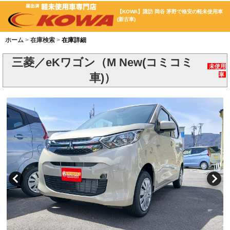
【KOWA】諏訪 岡谷 茅野で格安の軽未使用車
(新古車)
ホーム
在庫検索
在庫詳細
三菱／eKワゴン（M New(コミコミ
未使用
車)）
車