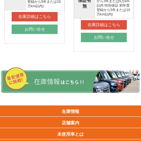
保証有
から3年または6万km
登録から5年または10
無
以内 特別保証:初年度
万km以内)
登録から5年または10
万km以内)
在庫詳細はこちら
在庫詳細はこちら
お問い合せ
お問い合せ
在庫情報
店舗案内
未使用車とは