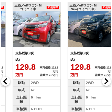
三菱／eKワゴン M
三菱／eKワゴン M
未使用車
未使用車
コミコミ車
New(コミコミ車)
支払総額 (税
支払総額 (税
込)
込)
129.8
129.8
車両価格 122.1
車両価格 122.1
万円
万円
万円
万円
諸費用 7.7万円
諸費用 7.7万円
駆動
2WD
駆動
2WD
年式
R8
年式
R8
走行距
6 km
走行距
6 km
離
離
車検満
R11.01
車検満
R11.1