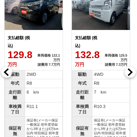
支払総額 (税
支払総額 (税
込)
込)
132.8
134.8
格 122.1
車両価格 125.5
車両価格
万円
万円
万円
万円
 7.7万円
諸費用 7.3万円
諸費用 
駆動
4WD
駆動
2WD
年式
R8
年式
R8
走行距
7 km
走行距
14 km
離
離
車検満
R10.3
車検満
R11.3
了日
了日
カー保証
保証有(メーカー保証
保証有(メー
年度登録
一般保証:初年度登録
一般保証:初
保証有
保証有
は6万km
から3年または6万km
から3年または
証:初年度
無
以内 特別保証:初年度
無
以内 特別保証